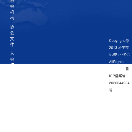
协
会
机
构
协
会
文
Copyright @
件
2013 济宁市
入
机械行业协会
会
AllRights
须
Reserved
鲁
知
ICP备案号
会
2020044934
议
号
资
料
地址：济宁市
海川路9号产
专
学研基地D2
业
委
电话：0537-
员
5666618 邮
会