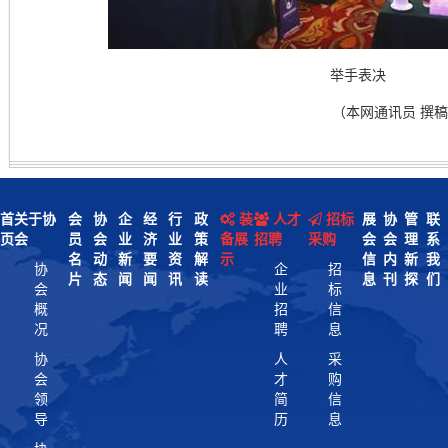
举手表决
（本网通讯员 撰稿
首
关于协
会
协
企
经
行
政
装
人才
招标
展
协
管
联
页
会
员
会
业
济
业
策
备展
招聘
采购
会
会
理
系
名
动
新
要
资
解
示
信
内
新
我
协
企
招
片
态
闻
闻
讯
读
息
刊
探
们
会
业
标
概
招
信
况
聘
息
协
人
采
会
才
购
领
简
信
导
历
息