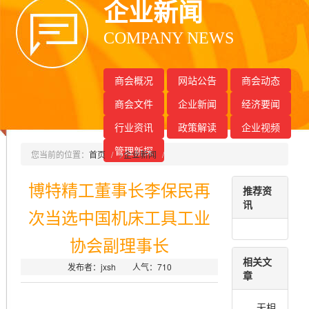
企业新闻
COMPANY NEWS
商会概况
网站公告
商会动态
商会文件
企业新闻
经济要闻
行业资讯
政策解读
企业视频
管理新探
您当前的位置：
首页
>
企业新闻
博特精工董事长李保民再
推荐资
讯
次当选中国机床工具工业
协会副理事长
相关文
发布者：jxsh 人气：
710
章
无相