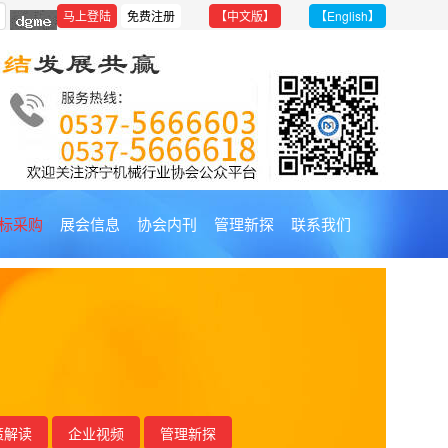
【中文版】
【English】
标采购
展会信息
协会内刊
管理新探
联系我们
策解读
企业视频
管理新探