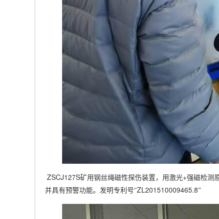
ZSCJ127S
+
矿用钢丝绳磁性探伤装置，用激光
强磁检测
ZL201510009465.8
并具有预警功能。发明专利号“
”