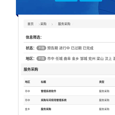
首页
>
采购
>
服务采购
信息筛选：
状态：
预告期
进行中
已过期
已完成
不限
地区：
市中
任城
曲阜
金乡
邹城
兖州
梁山
汶上
不限
服务采购
地区
标题
类型
市中
管理系统软件
服务采购
市中
采购车间现场管理系统
服务采购
金乡
服务采购
服务采购